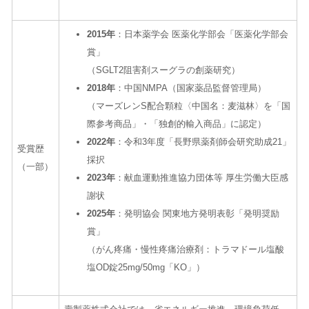
2015
年
：日本薬学会 医薬化学部会「医薬化学部会
賞」
（
SGLT2
阻害剤スーグラの創薬研究）
2018年
：中国NMPA（国家薬品監督管理局）
（マーズレンS配合顆粒〈中国名：麦滋林〉を「国
際参考商品」・「独創的輸入商品」に認定）
2022
年
：令和
3
年度「長野県薬剤師会研究助成
21
」
受賞歴
採択
（一部）
2023
年
：献血運動推進協力団体等 厚生労働大臣感
謝状
2025
年
：発明協会 関東地方発明表彰「発明奨励
賞」
（がん疼痛・慢性疼痛治療剤：トラマドール塩酸
塩OD錠25mg/50mg「KO」）