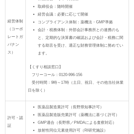
取締役会：随時開催
経営会議：必要に応じて開催
経営体制
コンプライアンス体制：薬機法・
GMP
準拠
（コーポ
会計・税務体制：外部会計事務所との連携のも
レートガ
と、定期的な決算書の確認および会計・税務に関
バナン
する助言を受け、適正な財務管理体制に努めてい
ス）
ます。
【くすり相談窓口】
フリーコール：0120-996-156
受付時間：9時～17時（土日、祝日、その他当社休業
日を除く）
医薬品製造業許可（長野県知事許可）
医薬品製造販売業許可（薬機法に基づく許可）
許可・認
GMP
適合（長野県／
PMDAによる査察対応
）
証
放射性同位元素使用許可（
RI
研究施設）