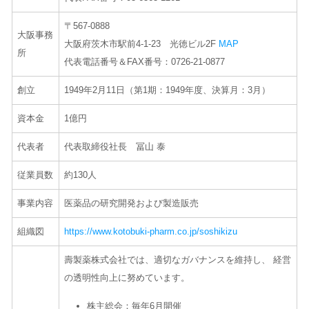
〒567-0888
大阪事務
大阪府茨木市駅前4-1-23 光徳ビル2F
MAP
所
代表電話番号＆FAX番号：0726-21-0877
創立
1949年2月11日（第1期：1949年度、決算月：3月）
資本金
1億円
代表者
代表取締役社長 冨山 泰
従業員数
約130人
事業内容
医薬品の研究開発および製造販売
組織図
https://www.kotobuki-pharm.co.jp/soshikizu
壽製薬株式会社では、適切なガバナンスを維持し、 経営
の透明性向上に努めています。
株主総会：毎年
6
月開催