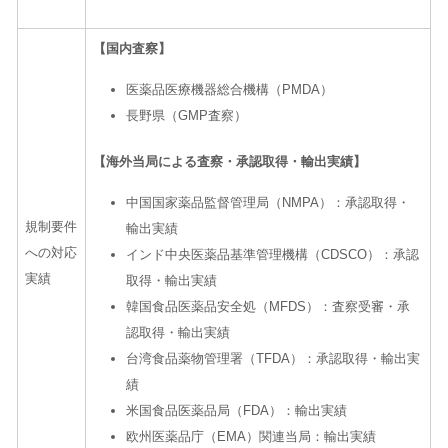
【国内査察】
医薬品医療機器総合機構（
PMDA
）
長野県（
GMP
査察）
【海外当局による査察・承認取得・輸出実績】
中国国家薬品監督管理局（
NMPA
）：承認取得・
規制要件
輸出実績
への対応
インド中央医薬品基準管理機構（
CDSCO
）：承認
実績
取得・輸出実績
韓国食品医薬品安全処（
MFDS
）：査察受審・承
認取得・輸出実績
台湾食品薬物管理署（
TFDA
）：承認取得・輸出実
績
米国食品医薬品局（
FDA
）：輸出実績
欧州医薬品庁（
EMA
）関連当局：輸出実績