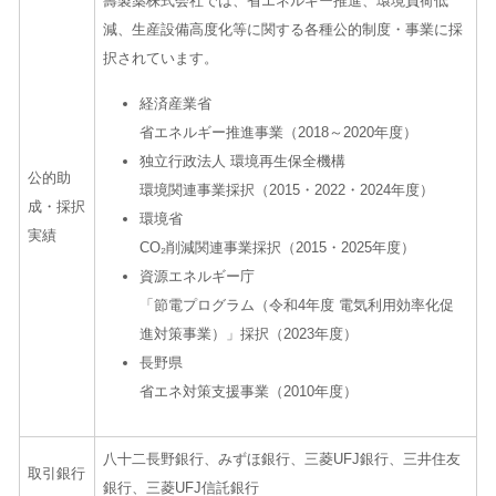
壽製薬株式会社では、省エネルギー推進、環境負荷低
減、生産設備高度化等に関する各種公的制度・事業に採
択されています。
経済産業省
省エネルギー推進事業（
2018
～
2020
年度）
独立行政法人 環境再生保全機構
公的助
環境関連事業採択（
2015
・
2022
・
2024
年度）
成・採択
環境省
実績
CO
₂削減関連事業採択（
2015
・
2025
年度）
資源エネルギー庁
「節電プログラム（令和
4
年度 電気利用効率化促
進対策事業）」採択（
2023
年度）
長野県
省エネ対策支援事業（
2010
年度）
八十二長野銀行、みずほ銀行、三菱UFJ銀行、三井住友
取引銀行
銀行、三菱UFJ信託銀行