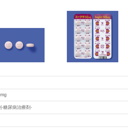
錠剤
PTP
0mg
剤-糖尿病治療剤-