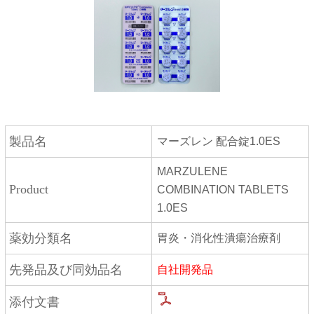
PTP
製品名
マーズレン 配合錠1.0ES
MARZULENE
Product
COMBINATION TABLETS
1.0ES
薬効分類名
胃炎・消化性潰瘍治療剤
先発品及び同効品名
自社開発品
添付文書