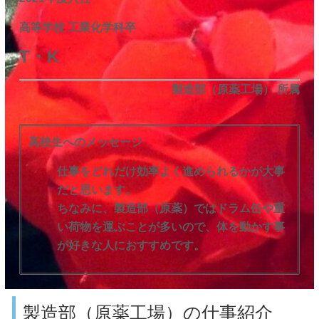
高等学校 工業化学科卒
T・K
製造部（原薬工場） 所属
高校生へのメッセージ
仕事をどれだけ効率よく進められるかが大事
だと思います。
ちなみに、製造部（原薬）ではドラム缶や重
い荷物を運ぶことが多いので、体を動かす事
が好きな人におすすめです。
製造部（原薬工場）の仕事紹介