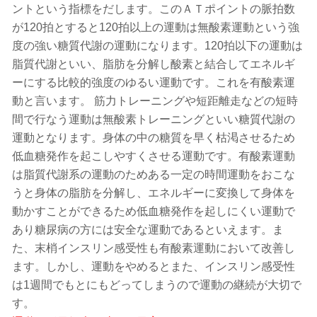
ントという指標をだします。このＡＴポイントの脈拍数
が120拍とすると120拍以上の運動は無酸素運動という強
度の強い糖質代謝の運動になります。120拍以下の運動は
脂質代謝といい、脂肪を分解し酸素と結合してエネルギ
ーにする比較的強度のゆるい運動です。これを有酸素運
動と言います。 筋力トレーニングや短距離走などの短時
間で行なう運動は無酸素トレーニングといい糖質代謝の
運動となります。身体の中の糖質を早く枯渇させるため
低血糖発作を起こしやすくさせる運動です。有酸素運動
は脂質代謝系の運動のためある一定の時間運動をおこな
うと身体の脂肪を分解し、エネルギーに変換して身体を
動かすことができるため低血糖発作を起しにくい運動で
あり糖尿病の方には安全な運動であるといえます。ま
た、末梢インスリン感受性も有酸素運動において改善し
ます。しかし、運動をやめるとまた、インスリン感受性
は1週間でもとにもどってしまうので運動の継続が大切で
す。