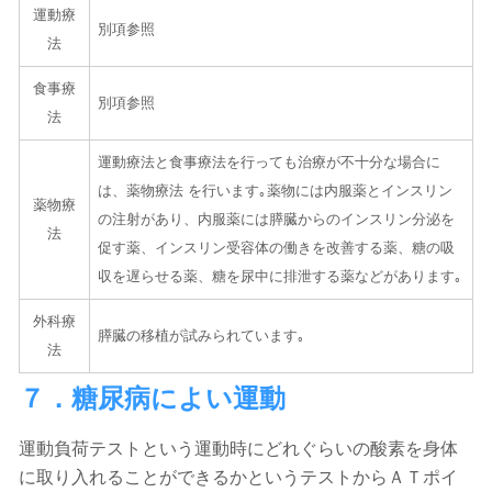
運動療
別項参照
法
食事療
別項参照
法
運動療法と食事療法を行っても治療が不十分な場合に
は、薬物療法 を行います｡薬物には内服薬とインスリン
薬物療
の注射があり、内服薬には膵臓からのインスリン分泌を
法
促す薬、インスリン受容体の働きを改善する薬、糖の吸
収を遅らせる薬、糖を尿中に排泄する薬などがあります｡
外科療
膵臓の移植が試みられています｡
法
７．糖尿病によい運動
運動負荷テストという運動時にどれぐらいの酸素を身体
に取り入れることができるかというテストからＡＴポイ