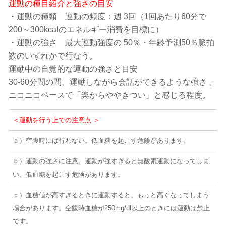
運動の種目紹介と強さの目安
・運動の種類 運動の頻度：週 3回（1回あたり60分で
200～300kcalのエネルギー消費を目標に）
・運動の強さ 最大運動強度の 50％・年齢予測50％脈拍
数のいずれかで行なう。
運動中の自覚的な運動の強さと目安
30-60分間の間、運動しながら会話ができるような強さ 。
ニコニコペースで「楽からややきつい」と感じる程度。
＜運動を行う上での注意点 ＞
ａ）空腹時には行わない。低血糖を起こす危険があります。
ｂ）運動の強さに注意。運動が強すぎると無酸素運動になってしま
い、低血糖を起こす危険があります。
ｃ）血糖値が高すぎるときに運動すると、もっと高くなってしまう
場合があります。空腹時血糖が250mg/dl以上のときには運動は禁止
です。