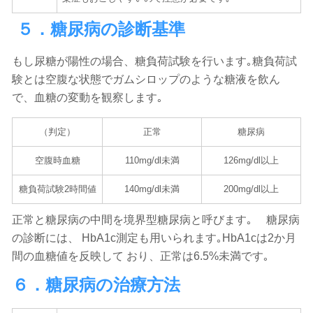
５．糖尿病の診断基準
もし尿糖が陽性の場合、糖負荷試験を行います｡糖負荷試
験とは空腹な状態でガムシロップのような糖液を飲ん
で、血糖の変動を観察します｡
（判定）
正常
糖尿病
空腹時血糖
110mg/dl未満
126mg/dl以上
糖負荷試験2時間値
140mg/dl未満
200mg/dl以上
正常と糖尿病の中間を境界型糖尿病と呼びます｡ 糖尿病
の診断には、 HbA1c測定も用いられます｡HbA1cは2か月
間の血糖値を反映して おり、正常は6.5%未満です｡
６．糖尿病の治療方法