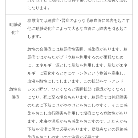
になります｡
糖尿病では網膜症･腎症のような毛細血管に障害を起こす
動脈硬
他に動脈硬化症によって大きな血管にも障害を引き起こ
化症
します｡
急性の合併症には糖尿病性昏睡、感染症があります。糖
尿病ではからだがブドウ糖を利用するのが困難なため
に、エネルギー源として脂肪を利用します。脂肪がエネ
ルギーに変化するときにケトン体という物質を産生し、
血液を酸性にしてしまいます。この状態をケトアシドー
急性合
シスと呼び、ひどくなると昏睡状態（意識がなくなる）
併症
になり、死に至る場合もあります。糖尿病では神経障害
のために下肢にけがややけどをおこしやすく、そこに感
染をおこし血行障害も作用して壊疽になる危険性があり
ます。水虫や深爪からも感染をおこすので、ふだんから
下肢を清潔に保つ必要があります。膀胱炎などの尿路感
染症もおこしやすいので注意が必要です｡