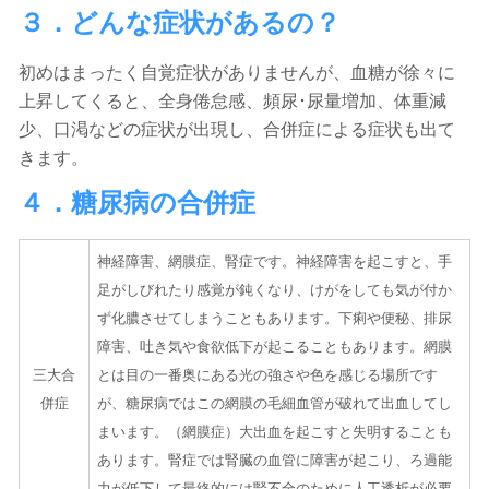
３．どんな症状があるの？
初めはまったく自覚症状がありませんが、血糖が徐々に
上昇してくると、全身倦怠感、頻尿･尿量増加、体重減
少、口渇などの症状が出現し、合併症による症状も出て
きます。
４．糖尿病の合併症
神経障害、網膜症、腎症です。神経障害を起こすと、手
足がしびれたり感覚が鈍くなり、けがをしても気が付か
ず化膿させてしまうこともあります。下痢や便秘、排尿
障害、吐き気や食欲低下が起こることもあります。網膜
三大合
とは目の一番奥にある光の強さや色を感じる場所です
併症
が、糖尿病ではこの網膜の毛細血管が破れて出血してし
まいます。（網膜症）大出血を起こすと失明することも
あります。腎症では腎臓の血管に障害が起こり、ろ過能
力が低下して最終的には腎不全のために人工透析が必要