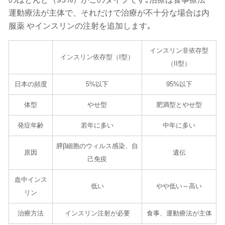
運動療法が主体で、それだけで治療が不十分な場合は内
服薬 やインスリンの注射を追加します｡
インスリン非依存型
インスリン依存型（I型）
（II型）
日本の頻度
5%以下
95%以下
体型
やせ型
肥満型とやせ型
発症年齢
若年に多い
中年に多い
膵β細胞の
ウィルス
感染、自
原因
遺伝
己免疫
血中インス
低い
やや低い～高い
リン
治療方法
インスリン注射が必要
食事、運動療法が主体