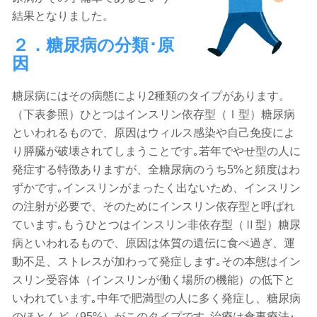
結果となりました。
２．糖尿病の分類･原
因
糖尿病にはその病態により2種類のタイプがあります。
（下表参照）ひとつはインスリン依存型（Ⅰ型）糖尿病
といわれるもので、原因はウィルス感染や自己免疫によ
り膵臓が破壊されてしまうことです｡若年でやせ型の人に
発症する特徴ありますが、全糖尿病のうち5%と頻度はわ
ずかです｡インスリンがまったく出ないため、インスリン
の注射が必要で、そのためにインスリン依存型と呼ばれ
ています｡もうひとつはインスリン非依存型（Ⅱ型）糖尿
病といわれるもので、原因は体質の遺伝に食べ過ぎ、運
動不足、ストレスが加わって発症します｡その本態はイン
スリン受容体（インスリンが働く場所の機能）の低下と
いわれています｡中年で肥満型の人に多く発症し、糖尿病
のほとんど（95%）がこのタイプです｡治療は食事療法･