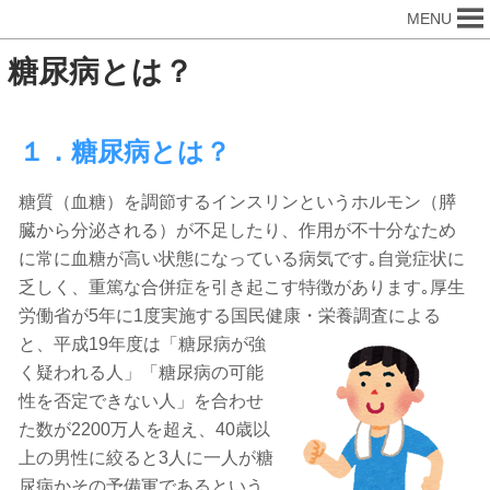
MENU
糖尿病とは？
１．糖尿病とは？
糖質（血糖）を調節するインスリンというホルモン（膵
臓から分泌される）が不足したり、作用が不十分なため
に常に血糖が高い状態になっている病気です｡自覚症状に
乏しく、重篤な合併症を引き起こす特徴があります｡厚生
労働省が5年に1度実施する国民健康・栄養調査による
と、
平成19年度は「糖尿病が強
く疑われる人」「糖尿病の可能
性を否定できない人」を合わせ
た数が2200万人を超え、40歳以
上の男性に絞ると3人に一人が糖
尿病かその予備軍であるという