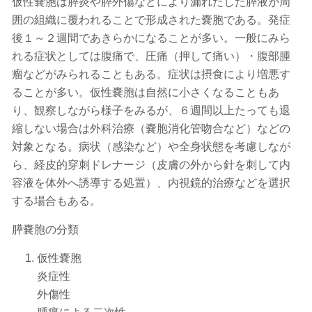
仮性嚢胞は膵炎や膵外傷などにより漏れだした膵液が周
囲の組織に覆われることで形成された嚢胞である。発症
後１～２週間であきらかになることが多い。一般にみら
れる症状としては腹痛で、圧痛（押して痛い）・腹部腫
瘤などがみられることもある。症状は摂食により増悪す
ることが多い。仮性嚢胞は自然に小さくなることもあ
り、観察しながら様子をみるが、６週間以上たっても退
縮しない場合は外科治療（嚢胞消化管吻合など）などの
対象となる。病状（感染など）や全身状態を考慮しなが
ら、経皮的穿刺ドレナージ（皮膚の外から針を刺して内
容液を体外へ誘導する処置）、内視鏡的治療などを選択
する場合もある。
膵嚢胞の分類
仮性嚢胞
炎症性
外傷性