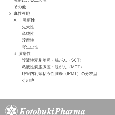
腫瘍による二次性
その他
真性嚢胞
A. 非腫瘍性
先天性
単純性
貯留性
寄生虫性
B. 腫瘍性
漿液性嚢胞腺腫・腺がん（SCT）
粘液性嚢胞腺腫・腺がん（MCT）
膵管内乳頭粘液性腫瘍（IPMT）の分枝型
その他