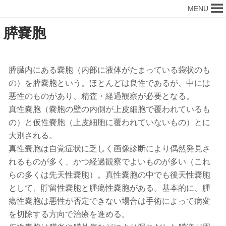
MENU
膵嚢胞
膵臓内にある嚢胞（内部に液体がたまっている袋状のも
の）を膵嚢胞という。ほとんどは良性であるが、中には
悪性のものがあり、精査・経過観察が必要となる。
真性嚢胞（嚢胞の壁の内側が上皮細胞で覆われているも
の）と仮性嚢胞（上皮細胞に覆われていないもの）とに
大別される。
真性嚢胞は自覚症状に乏しく画像診断により偶然発見さ
れるものが多く、かつ経過観察でよいものが多い（これ
らの多くは先天性嚢胞）。真性嚢胞の中でも後天性嚢胞
として、貯留性嚢胞と腫瘍性嚢胞がある。基本的に、腫
瘍性嚢胞は悪性が否定できない場合は手術によって病変
を切除する方向で治療を進める。