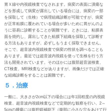
胃Ｘ線や内視鏡検査でなされます。病変の表面に潰瘍な
どを形成して病変が露出している場合には、病変の一部
を採取して（生検）で病理組織診断が可能ですが、病変
が正常粘膜に覆われている場合が多いために胃がんのよ
うに容易に診断することが困難です。ときには、粘膜表
面を焼灼し、露出してきた粘膜下組織を採取して診断す
る方法もありますが、必ずしもうまく採取できません。
そこで、超音波内視鏡検査で病変の性状を調べることも
あります。最近では超音波内視鏡を使って生検を行う方
法も開発されています。そのほかには腹部超音波検査、
CT検査、MRI検査などがありますが、画像だけでは正確
な組織診断をすることは困難です。
５．治療
一般に、大きさが2cm以下の場合には年1回程度の内視鏡
検査、超音波内視鏡検査などで定期的な観察を行い、2～
5cmの腫瘍には腹腔鏡補助下（腹部に小さな穴をあけて行