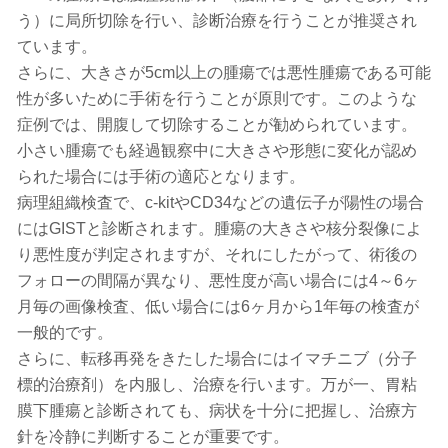
う）に局所切除を行い、診断治療を行うことが推奨され
ています。
さらに、大きさが5cm以上の腫瘍では悪性腫瘍である可能
性が多いために手術を行うことが原則です。このような
症例では、開腹して切除することが勧められています。
小さい腫瘍でも経過観察中に大きさや形態に変化が認め
られた場合には手術の適応となります。
病理組織検査で、c-kitやCD34などの遺伝子が陽性の場合
にはGISTと診断されます。腫瘍の大きさや核分裂像によ
り悪性度が判定されますが、それにしたがって、術後の
フォローの間隔が異なり、悪性度が高い場合には4～6ヶ
月毎の画像検査、低い場合には6ヶ月から1年毎の検査が
一般的です。
さらに、転移再発をきたした場合にはイマチニブ（分子
標的治療剤）を内服し、治療を行います。万が一、胃粘
膜下腫瘍と診断されても、病状を十分に把握し、治療方
針を冷静に判断することが重要です。