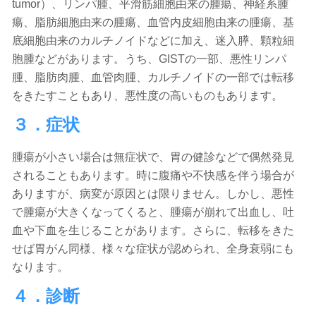
tumor）、リンパ腫、平滑筋細胞由来の腫瘍、神経系腫
瘍、脂肪細胞由来の腫瘍、血管内皮細胞由来の腫瘍、基
底細胞由来のカルチノイドなどに加え、迷入膵、顆粒細
胞腫などがあります。うち、GISTの一部、悪性リンパ
腫、脂肪肉腫、血管肉腫、カルチノイドの一部では転移
をきたすこともあり、悪性度の高いものもあります。
３．症状
腫瘍が小さい場合は無症状で、胃の健診などで偶然発見
されることもあります。時に腹痛や不快感を伴う場合が
ありますが、病変が原因とは限りません。しかし、悪性
で腫瘍が大きくなってくると、腫瘍が崩れて出血し、吐
血や下血を生じることがあります。さらに、転移をきた
せば胃がん同様、様々な症状が認められ、全身衰弱にも
なります。
４．診断